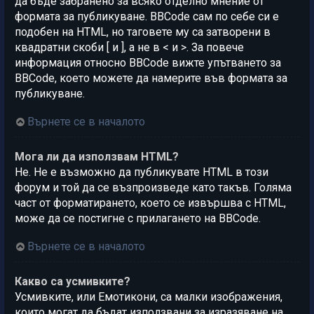
да бъде забранено за всяко отделно мнение от
формата за публикуване. BBCode сам по себе си е
подобен на HTML, но таговете му са затворени в
квадратни скоби [ и ], а не в < и >. За повече
информация относно BBCode вижте упътването за
BBCode, което можете да намерите във формата за
публикуване.
Върнете се в началото
Мога ли да използвам HTML?
Не. Не е възможно да публикувате HTML в този
форум и той да се възпроизведе като такъв. Голяма
част от форматирането, което се извършва с HTML,
може да се постигне с прилагането на BBCode.
Върнете се в началото
Какво са усмивките?
Усмивките, или Емотикони, са малки изображения,
които могат да бъдат използвани за изразяване на