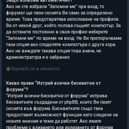
Защо излизам автоматично?
Ако не сте избрали “Запомни ме” при вход, то
форумът ще пази сесията Ви само за определено
време. Това предотвратява използване на профила
Ви от някой друг, който ползва същият компютър. За
да останете постоянно в своя профил изберете
“Запомни ме” по време на вход. Не Ви препоръчваме
тази опция ако споделяте компютъра с други хора.
Ако не виждате такава опция това значи, че
администратора я е забранил.
Върнете се в началото
Какво прави “Изтрий всички бисквитки от
форума”?
“Изтрий всички бисквитки от форума” изтрива
бисквитките създадени от phpBB, които Ви пазят
сесията във форума. Бисквитките също така
предоставят възможност функции като следене на
новите мнения и теми да работят. Ако имате
проблеми с влизането или излизането от форума