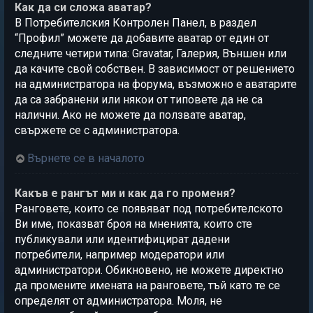
Как да си сложа аватар?
В Потребителския Контролен Панел, в раздел
“Профил” можете да добавите аватар от един от
следните четири типа: Gravatar, Галерия, Външен или
да качите свой собствен. В зависимост от решението
на администратора на форума, възможно е аватарите
да са забранени или някои от типовете да не са
налични. Ако не можете да ползвате аватар,
свържете се с администратора.
Върнете се в началото
Какъв е рангът ми и как да го променя?
Ранговете, които се появяват под потребителското
Ви име, показват броя на мненията, които сте
публикували или идентифицират дадени
потребители, например модератори или
администратори. Обикновено, не можете директно
да промените имената на ранговете, тъй като те се
определят от администратора. Моля, не