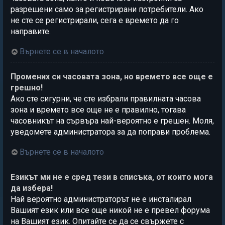
разрешени само за регистрирани потребители. Ако
не сте се регистрирали, сега е времето да го
направите.
Върнете се в началото
Промених си часовата зона, но времето все още е
грешно!
Ако сте сигурни, че сте избрали правилната часова
зона и времето все още не е правилно, тогава
часовникът на сървъра най-вероятно е грешен. Моля,
уведомете администратора за да поправи проблема.
Върнете се в началото
Езикът ми не е сред тези в списъка, от които мога
да избера!
Най вероятно администраторът не е инсталирал
Вашият език или все още никой не е превел форума
на Вашият език. Опитайте се да се свържете с