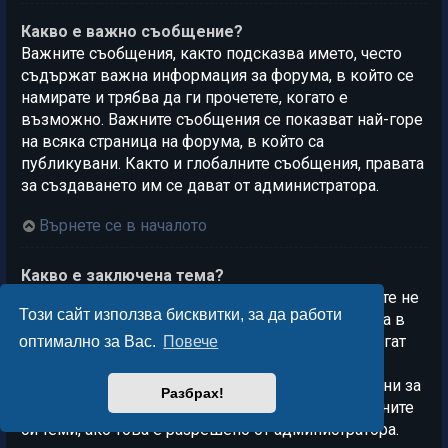
Какво е важно съобщение?
Важните съобщения, както подсказва името, често
съдържат важна информация за форума, в който се
намирате и трябва да ги прочетете, когато е
възможно. Важните съобщения се показват най-горе
на всяка страница на форума, в който са
публикувани. Както и глобалните съобщения, правата
за създаването им се дават от администратора.
Върнете се в началото
Какво е заключена тема?
Заключените теми са теми, в които потребителите не
Този сайт използва бисквитки, за да работи
могат да публикуват нови мнения и всяка анкета в
такава тема приключва автоматично. Темите могат
оптимално за Вас.
Повече
да бъдат заключвани поради много причини и
модераторите или администраторите са отговорни за
Разбрах!
това. Можете също така да заключвате собствените
си теми, ако това е разрешено от администратора.