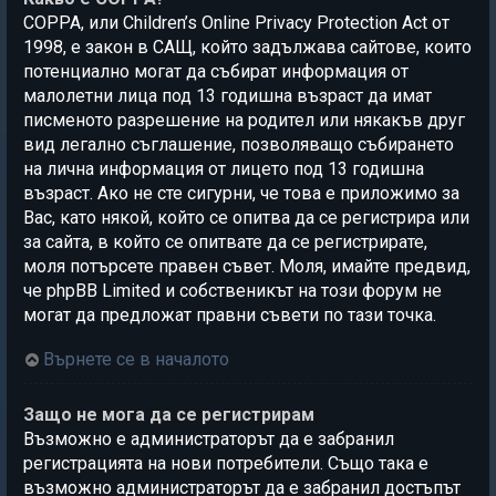
COPPA, или Children’s Online Privacy Protection Act от
1998, е закон в САЩ, който задължава сайтове, които
потенциално могат да събират информация от
малолетни лица под 13 годишна възраст да имат
писменото разрешение на родител или някакъв друг
вид легално съглашение, позволяващо събирането
на лична информация от лицето под 13 годишна
възраст. Ако не сте сигурни, че това е приложимо за
Вас, като някой, който се опитва да се регистрира или
за сайта, в който се опитвате да се регистрирате,
моля потърсете правен съвет. Моля, имайте предвид,
че phpBB Limited и собственикът на този форум не
могат да предложат правни съвети по тази точка.
Върнете се в началото
Защо не мога да се регистрирам
Възможно е администраторът да е забранил
регистрацията на нови потребители. Също така е
възможно администраторът да е забранил достъпът