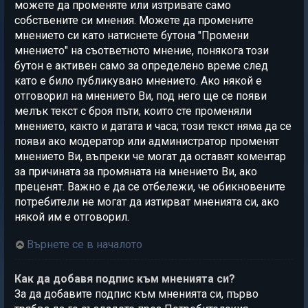
можете да променяте или изтривате само
собствените си мнения. Можете да промените
мнението си като натиснете бутона "Промени
мнението" на съответното мнение, понякога този
бутон е активен само за определено време след
като е било публикувано мнението. Ако някой е
отговорил на мнението Ви, под него ще се появи
мелък текст с броя пъти, които сте променяли
мнението, както и датата и часа; този текст няма да се
появи ако модератор или администратор променят
мнението Ви, въпреки че могат да оставят коментар
за причината за промяната на мнението Ви, ако
преценят. Важно е да се отбележи, че обикновените
потребители не могат да изтирват мненията си, ако
някой им е отговорил.
Върнете се в началото
Как да добавя подпис към мненията си?
За да добавите подпис към мненията си, първо