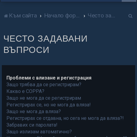
Т
Към сайта
Начало форум
Често задавани въпроси
р
ЧЕСТО ЗАДАВАНИ
с
ВЪПРОСИ
е
н
е
Проблеми с влизане и регистрация
Защо трябва да се регистрирам?
Какво е COPPA?
Защо не мога да се регистрирам
Регистрирах се, но не мога да вляза!
Защо не мога да вляза?
Регистрирах се отдавна, но сега не мога да вляза?!
Забравих си паролата!
Защо излизам автоматично?