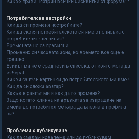
Какво прави “Изтрий всички бисквитки от форума”?
Потребителски настройки
Как да си променя настройките?
Как да скрия потребителското си име от списъка с
потребителите на линия?
Времената не са правилни!
Промених си часовата зона, но времето все още е
грешно!
Езикът ми не е сред тези в списъка, от които мога да
избера!
Какви са тези картинки до потребителското ми име?
Как да си сложа аватар?
Какъв е рангът ми и как да го променя?
Защо когато кликна на връзката за изпращане на
емейл до потребител ме кара да влезна в профила
си?
Проблеми с публикуване
Как да създам нова тема или да публикувам