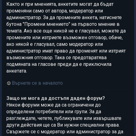
Както и при мненията, анкетите могат да бъдат
променяни само от автора, модератор или
администратор. За да промените анкета, натиснете
бутона "Промени мнението" на първото мнение в
темата. Ако все още никой не е гласувал, можете да
промените или изтриете възможен отговор, обаче,
ако някой е гласувал, само модератор или
администратор имат право да променят или изтрият
възможния отговор. Така се предотвратява
подмяната на гласове преди да е приключила
анкетата.
Върнете се в началото
Защо не мога да достъпя даден форум?
Някои форуми може да са ограничени до
определени потребители или групи. За да
разглеждате, четете, публикувате или извършвате
други действия ще са Ви нужни специални права.
Свържете се с модератор или администратор за да