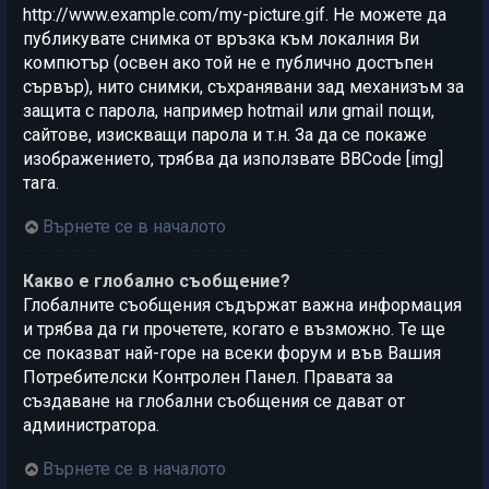
http://www.example.com/my-picture.gif. Не можете да
публикувате снимка от връзка към локалния Ви
компютър (освен ако той не е публично достъпен
сървър), нито снимки, съхранявани зад механизъм за
защита с парола, например hotmail или gmail пощи,
сайтове, изискващи парола и т.н. За да се покаже
изображението, трябва да използвате BBCode [img]
тага.
Върнете се в началото
Какво е глобално съобщение?
Глобалните съобщения съдържат важна информация
и трябва да ги прочетете, когато е възможно. Те ще
се показват най-горе на всеки форум и във Вашия
Потребителски Контролен Панел. Правата за
създаване на глобални съобщения се дават от
администратора.
Върнете се в началото