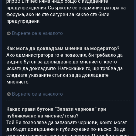
phpBB Limited няма нищо общо с издадените
предупреждения. Свържете се с администратора на
форума, ако не сте сигурен за какво сте били
предупредени.
Върнете се в началото
Как мога да докладвам мнения на модератор?
Ако администратора го е позволил, би трябвало да
видите бутон за докладване до мнението, което
искате да докладвате. Натискайки го, ще трябва да
следвате указаните стъпки за да докладвате
мнението.
Върнете се в началото
Какво прави бутона “Запази чернова” при
публикуване на мнение/тема?
Той Ви позволява да запазвате чернови, който могат
да бъдат довършени и публикувани по-късно. За да
заредите записана чернова, посетете Потребителския