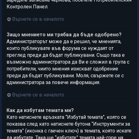
Контролен Панел.
Върнете се в началото
Защо мнението ми трябва да бъде одобрено?
Администраторът може да е решил, че мненията,
които публикувате във форума се нуждаят от
преглед преди да бъдат публикувани. Също така е
възможно администратора да Ви е сложил в група с
потребители, чиито мнения изискват одобрение
преди да бъдат публикувани. Моля, свържете се с
администратора за повече информация.
Върнете се в началото
Как да избутам темата ми?
Като натиснете връзката “Избутай темата”, която се
показва след като натиснете бутона “Инструменти за
темата” (иконка с гаечен ключ) в темата, която искате
да избутате. Така ще “избутате” темата най-горе на