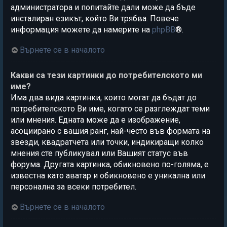
администратора и попитайте дали може да бъде
инсталиран езикът, който Ви трябва. Повече
информация можете да намерите на
phpBB
®.
Върнете се в началото
Какви са тези картинки до потребителското ми
име?
Има два вида картинки, които могат да бъдат до
потребителското Ви име, когато се разглеждат теми
или мнения. Едната може да е изображение,
асоциирано с вашия ранг, най-често във формата на
звезди, квадратчета или точки, индикиращи колко
мнения сте публикувал или Вашият статус във
форума. Другата картинка, обикновено по-голяма, е
известна като аватар и обикновено е уникална или
персонална за всеки потребител.
Върнете се в началото