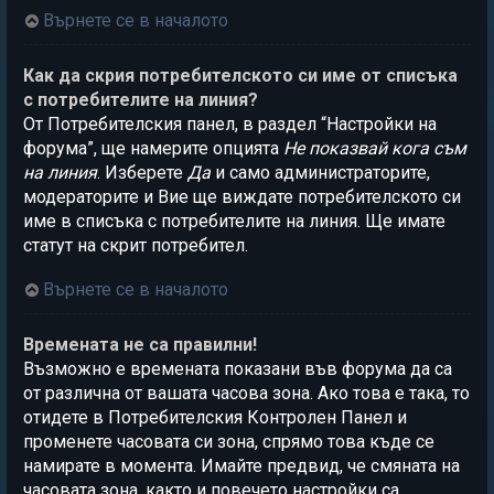
Върнете се в началото
Как да скрия потребителското си име от списъка
с потребителите на линия?
От Потребителския панел, в раздел “Настройки на
форума”, ще намерите опцията
Не показвай кога съм
на линия
. Изберете
Да
и само администраторите,
модераторите и Вие ще виждате потребителското си
име в списъка с потребителите на линия. Ще имате
статут на скрит потребител.
Върнете се в началото
Времената не са правилни!
Възможно е времената показани във форума да са
от различна от вашата часова зона. Ако това е така, то
отидете в Потребителския Контролен Панел и
променете часовата си зона, спрямо това къде се
намирате в момента. Имайте предвид, че смяната на
часовата зона, както и повечето настройки са