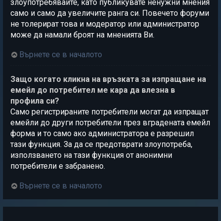
злоупотребявайте, като публикувате ненужни мнения
само и само да увеличите ранга си. Повечето форуми
не толерират това и модератор или администратор
може да намали броят на мненията Ви.
Върнете се в началото
Защо когато кликна на връзката за изпращане на
емейл до потребител ме кара да влезна в
профила си?
Само регистрираните потребители могат да изпращат
емейли до други потребители през вградената емейл
форма и то само ако администратора е разрешил
тази функция. За да се предотврати злоупотреба,
използването на тази функция от анонимни
потребители е забранено.
Върнете се в началото