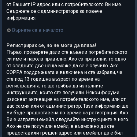
от Вашият IP адрес или с потребителското Ви име.
Свържете се с администратора за повече
информация.
Върнете се в началото
Регистрирах се, но не мога да вляза!
Първо, проверете дали сте въвели потребителското
си име и парола правилно. Ако са правилни, то едно
от следните две неща може да се е случило. Ако
COPPA поддръжката е включена и сте избрали, че
сте под 13 годишна възраст по време на
регистрацията, то ще трябва да изпълните
инструкциите, които сте получили. Някои форуми
изискват активация на потребителското име, или от
вас самия или от администратор. Тази информаия ще
Ви бъде предоставена по време на регистрация. Ако
Ви е изпратен емейл, следвайте инструкциите в него.
Ако не сте получили емейл, е възможно да сте
предоставили грешен адрес или емейлът да е бил