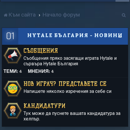
Т
Към сайта
Начало форум
р
01
HYTALE БЪЛГАРИЯ - НОВИНИ
с
е
СЪОБЩЕНИЯ
н
Съобщения пряко засягащи играта Hytale и
е
сървъра Hytale България
ТЕМИ:
4
МНЕНИЯ:
4
НОВ ИГРАЧ? ПРЕДСТАВЕТЕ СЕ
Напишете няколко изречения за себе си
КАНДИДАТУРИ
Тук може да пуснете вашата кандидатура за
хелпър.