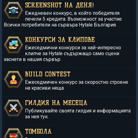
SCREENSHOT НА ДЕНЯ!
Ежедневен конкурс, в който победителя
печели 5 кредита. Възможност за участие:
Всички потребители на сървъра Hytale България.
КОНКУРСИ ЗА КЛИПОВЕ
Ежеседмични конкурси за най-интересно
клипче за Hytale съдържащо само сцени
заснети в нашия сървър.
BUILD CONTEST
Ежеседмичен конкурс за скоростно строене
на красиви неща.
ГИЛДИЯ НА МЕСЕЦА
Публикувайте своята гилдия и информацията
за нея тук.
ТОМБОЛА