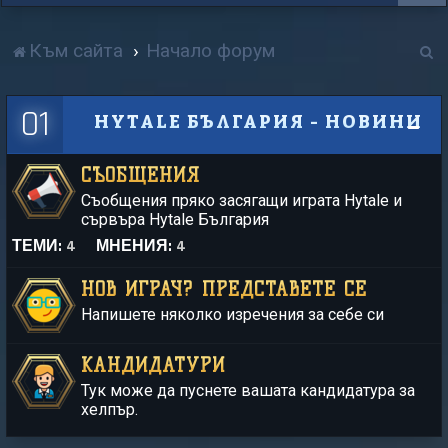
Т
Към сайта
Начало форум
р
01
HYTALE БЪЛГАРИЯ - НОВИНИ
с
е
СЪОБЩЕНИЯ
н
Съобщения пряко засягащи играта Hytale и
е
сървъра Hytale България
ТЕМИ:
4
МНЕНИЯ:
4
НОВ ИГРАЧ? ПРЕДСТАВЕТЕ СЕ
Напишете няколко изречения за себе си
КАНДИДАТУРИ
Тук може да пуснете вашата кандидатура за
хелпър.