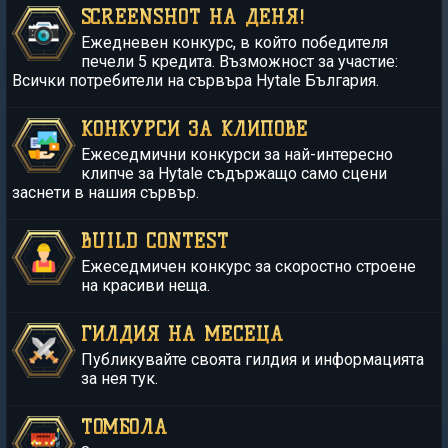
SCREENSHOT НА ДЕНЯ!
Ежедневен конкурс, в който победителя
печели 5 кредита. Възможност за участие:
Всички потребители на сървъра Hytale България.
КОНКУРСИ ЗА КЛИПОВЕ
Ежеседмични конкурси за най-интересно
клипче за Hytale съдържащо само сцени
заснети в нашия сървър.
BUILD CONTEST
Ежеседмичен конкурс за скоростно строене
на красиви неща.
ГИЛДИЯ НА МЕСЕЦА
Публикувайте своята гилдия и информацията
за нея тук.
ТОМБОЛА