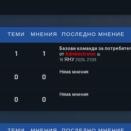
ТЕМИ
МНЕНИЯ
ПОСЛЕДНО МНЕНИЕ
И
Базови команди за потребите
1
1
П
от
Administrator
р
18 ЯНУ 2026, 21:09
е
г
Няма мнения
0
0
л
е
ж
д
Няма мнения
0
0
а
п
о
с
л
е
ТЕМИ
МНЕНИЯ
ПОСЛЕДНО МНЕНИЕ