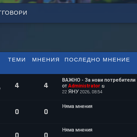
ТГОВОРИ
ТЕМИ
МНЕНИЯ
ПОСЛЕДНО МНЕНИЕ
ВАЖНО - За нови потребители
4
4
П
от
Administrator
e
р
22 ЯНУ 2026, 08:54
е
г
Няма мнения
л
0
0
е
ж
д
Няма мнения
а
0
0