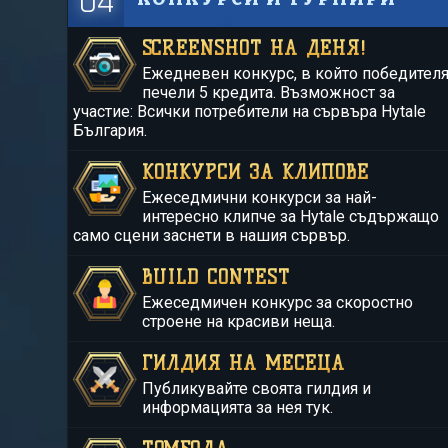
04
SCREENSHOT НА ДЕНЯ!
Ежедневен конкурс, в който победител
печели 5 кредита. Възможност за
участие: Всички потребители на сървъра Hytale
България.
КОНКУРСИ ЗА КЛИПОВЕ
Ежеседмични конкурси за най-
интересно клипче за Hytale съдържащо
само сцени заснети в нашия сървър.
BUILD CONTEST
Ежеседмичен конкурс за скоростно
строене на красиви неща.
ГИЛДИЯ НА МЕСЕЦА
Публикувайте своята гилдия и
информацията за нея тук.