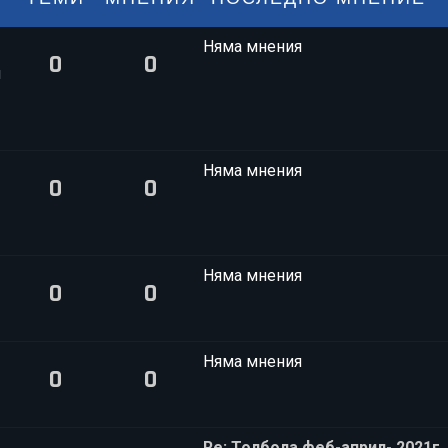
д
н
и
Няма мнения
0
0
т
я
е
м
н
е
н
Няма мнения
и
0
0
я
Няма мнения
0
0
Няма мнения
0
0
Re: Толбола феб-април- 2021г.