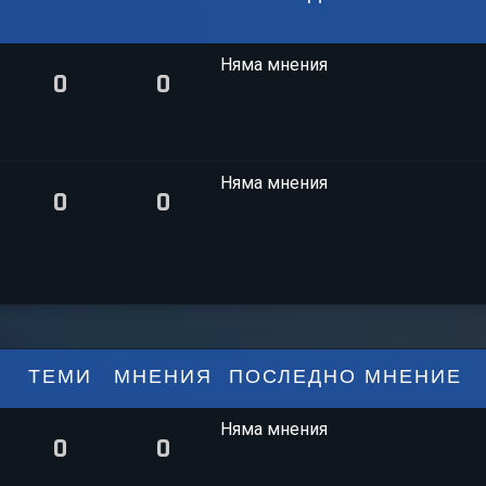
и
я
Няма мнения
0
0
Няма мнения
0
0
ТЕМИ
МНЕНИЯ
ПОСЛЕДНО МНЕНИЕ
Няма мнения
0
0