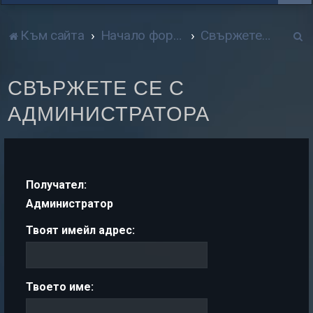
Т
Към сайта
Начало форум
Свържете се с администратора
р
СВЪРЖЕТЕ СЕ С
с
АДМИНИСТРАТОРА
е
н
е
Получател:
Администратор
Твоят имейл адрес:
Твоето име: