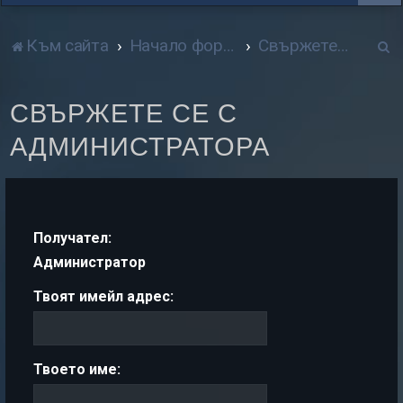
Т
Към сайта
Начало форум
Свържете се с администратора
р
СВЪРЖЕТЕ СЕ С
с
АДМИНИСТРАТОРА
е
н
е
Получател:
Администратор
Твоят имейл адрес:
Твоето име: