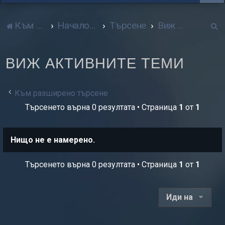
Т
Към сайта
Начало форум
Търсене
Виж активните теми
р
ВИЖ АКТИВНИТЕ ТЕМИ
с
е
Към разширено търсене
н
Търсенето върна 0 резултата • Страница
1
от
1
е
Нищо не е намерено.
Търсенето върна 0 резултата • Страница
1
от
1
Иди на