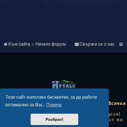
Към сайта
Начало форум
Свържи се с нас
Този сайт използва бисквитки, за да работи
Copyright © 2018-2026 Hytale България - Всички
оптимално за Вас.
Повече
права запазени.
Този сайт не е свързан с Hytale или Hypixel
Studios. Някои изображения са собственост на
Разбрах!
Hypixel Studios.