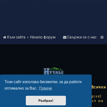
Към сайта
Начало форум
Свържи се с нас
Този сайт използва бисквитки, за да работи
Copyright © 2018-2026 Hytale България - Всички
оптимално за Вас.
Повече
права запазени.
Този сайт не е свързан с Hytale или Hypixel
Studios. Някои изображения са собственост на
Разбрах!
Hypixel Studios.