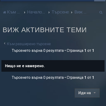
Т
Към сайта
Начало форум
Търсене
Виж активните теми
р
ВИЖ АКТИВНИТЕ ТЕМИ
с
е
Към разширено търсене
н
Търсенето върна 0 резултата • Страница
1
от
1
е
Нищо не е намерено.
Търсенето върна 0 резултата • Страница
1
от
1
Иди на