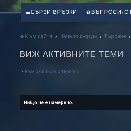
БЪРЗИ ВРЪЗКИ
ВЪПРОСИ/О
Към сайта
Начало форум
Търсене
ВИЖ АКТИВНИТЕ ТЕМИ
Към разширено търсене
Нищо не е намерено.