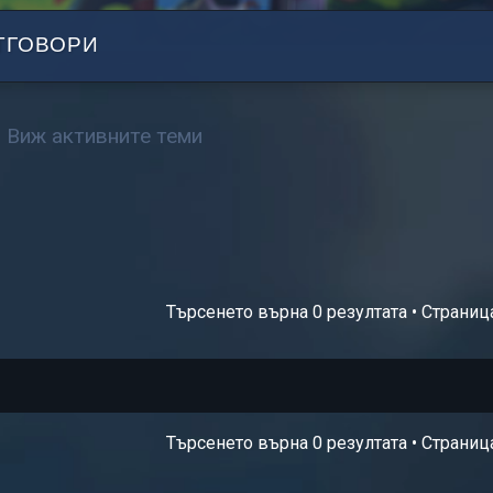
ТГОВОРИ
Виж активните теми
Търсенето върна 0 резултата • Страни
Търсенето върна 0 резултата • Страни