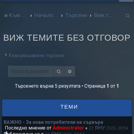
Т
Към сайта
Начало форум
Търсене
Виж темите без отговор
р
ВИЖ ТЕМИТЕ БЕЗ ОТГОВОР
с
е
Към разширено търсене
н
е
Търсене
Разширено търсене
Търсенето върна 5 резултата • Страница
1
от
1
ТЕМИ
ВАЖНО - За нови потребители на сървъра
Последно мнение от
Administrator
«
22 ЯНУ 2026, 08:54