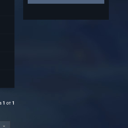
ца
1
от
1