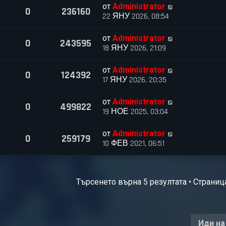
от
Administrator
0
236160
22 ЯНУ 2026, 08:54
от
Administrator
0
243595
18 ЯНУ 2026, 21:09
от
Administrator
0
124392
17 ЯНУ 2026, 20:35
от
Administrator
0
499822
19 НОЕ 2025, 03:04
от
Administrator
0
259179
10 ФЕВ 2021, 06:51
Търсенето върна 5 резултата • Страни
Иди на