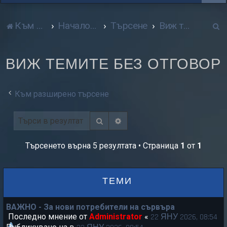
Т
Към сайта
Начало форум
Търсене
Виж темите без отговор
р
ВИЖ ТЕМИТЕ БЕЗ ОТГОВОР
с
е
Към разширено търсене
н
е
Търсене
Разширено търсене
Търсенето върна 5 резултата • Страница
1
от
1
ТЕМИ
ВАЖНО - За нови потребители на сървъра
Последно мнение от
Administrator
«
22 ЯНУ 2026, 08:54