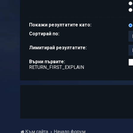
Покажи резултатите като:
Сортирай по:
Лимитирай резултатите:
Върни първите:
RETURN_FIRST_EXPLAIN
Към сайта
Начало форум