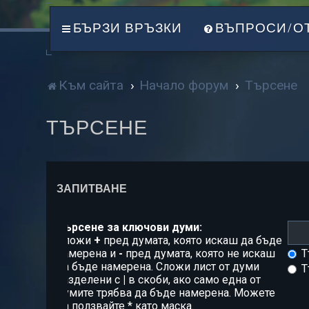
БЪРЗИ ВРЪЗКИ
ВЪПРОСИ/О
Към сайта
Начало форум
Търсене
ТЪРСЕНЕ
ЗАПИТВАНЕ
Търсене за ключови думи:
Сложи
+
пред думата, която искаш да бъде
намерена и
-
пред думата, която не искаш
Т
да бъде намерена. Сложи лист от думи
Т
разделени с
|
в скоби, ако само една от
думите трябва да бъде намерена. Можете
да ползвайте * като маска.