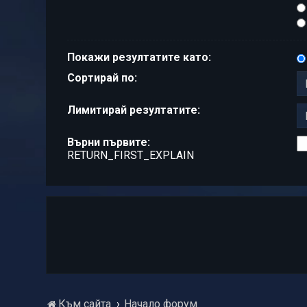
Покажи резултатите като:
Сортирай по:
Лимитирай резултатите:
Върни първите:
RETURN_FIRST_EXPLAIN
Към сайта
Начало форум