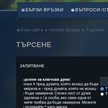
БЪРЗИ ВРЪЗКИ
ВЪПРОСИ/О
Към сайта
Начало форум
Търсене
ТЪРСЕНЕ
ЗАПИТВАНЕ
Търсене за ключови думи:
Сложи
+
пред думата, която искаш да бъде
намерена и
-
пред думата, която не искаш
Т
да бъде намерена. Сложи лист от думи
Т
разделени с
|
в скоби, ако само една от
думите трябва да бъде намерена. Можете
да ползвайте * като маска.