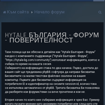
Т
Към сайта
Начало форум
р
с
HYTALE БЪЛГАРИЯ - ФОРУМ
е
- ПОВЕРИТЕЛНОСТ
н
е
Тази полица ще ви обясни в детайли как “Hytale България - Форум”
заедно с компаниите съдружници (“Hytale България - Форум”,
“https://hytale-bg.com/community”) използват информацията, коятос е
събира по време на вашата сесия.
Събирането на информация става по два начина. Първо, достъпа до
вашия сайт ще предизвика phpBB софтуера да направи бисквитки.
Бисквитките са малки текстови файлове свалени на вашия
компютър. Първите две бисквитки съдържат информация за
потребителя ID и идентификатор на сесиите session-id, всичко това
се изпълнява автоматично от phpBB. Третата бисквитка Ви позволява
да разберете кои форуми/теми са вече прочетени и кои не.
Втория начин по които ние събираме информация е чрез Вас. Пример
когато пускате мнение като анонимен потребител или след като сте