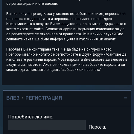
се регистрирали и сте влезли.
Вашия акаунт ще съдържа уникално потребителско име, персонална
парола за вход в акаунта и персонален валиден email адрес.
Информацията в акаунта Ви се защитава от законите на държавата в
която е хостнат сайта. Всякаква друга информация изисквана за да
се регистрирате се отклонява от правилата. Във всички случай Вие
решавате каква ще бъде информацията в публичния Ви акаунт.
Паролата Ви е криптирана така, че да бъде на сигурно място.
Препоръчително е когато се регистрирате в други форуми/сайтове да
използвате различни пароли. Чрез паролата Вие можете да влезете в
акаунта си, пазете я. Ако по някаква причина забравите паролата си
можете да използвате опцията "забравих си паролата".
ВЛЕЗ
•
РЕГИСТРАЦИЯ
Потребителско име:
Парола: