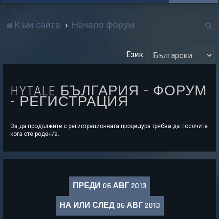
Т
Към сайта
Начало форум
р
Език:
с
е
HYTALE БЪЛГАРИЯ - ФОРУМ
н
- РЕГИСТРАЦИЯ
е
За да продължите с регистрационната процедура трябва да посочите
кога сте роден/а.