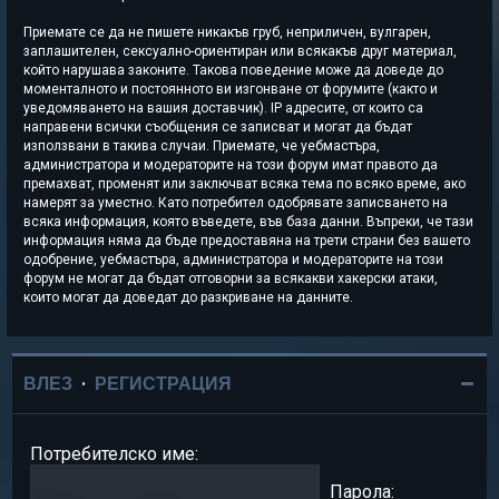
Приемате се да не пишете никакъв груб, неприличен, вулгарен,
заплашителен, сексуално-ориентиран или всякакъв друг материал,
който нарушава законите. Такова поведение може да доведе до
моменталното и постоянното ви изгонване от форумите (както и
уведомяването на вашия доставчик). IP адресите, от които са
направени всички съобщения се записват и могат да бъдат
използвани в такива случаи. Приемате, че уебмастъра,
администратора и модераторите на този форум имат правото да
премахват, променят или заключват всяка тема по всяко време, ако
намерят за уместно. Като потребител одобрявате записването на
всяка информация, която въведете, във база данни. Въпреки, че тази
информация няма да бъде предоставяна на трети страни без вашето
одобрение, уебмастъра, администратора и модераторите на този
форум не могат да бъдат отговорни за всякакви хакерски атаки,
които могат да доведат до разкриване на данните.
ВЛЕЗ
•
РЕГИСТРАЦИЯ
Потребителско име:
Парола: