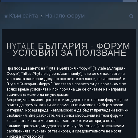
Т
Към сайта
Начало форум
р
с
HYTALE БЪЛГАРИЯ - ФОРУМ
е
- УСЛОВИЯ ЗА ПОЛЗВАНЕ
н
е
При посещаването на “Hytale България - Форум” (“Hytale България -
Форум”, “https://hytale-bg.com/community”), вие се съгласявате на
условиата написани долу, но ако не сте съгласни, не използвайте
“Hytale България - Форум”. Запазваме правото си да променяме по
всяко време условията и при промяна ще се опитаме на направим
всично възможно да ви уведомим.
Въпреки, че администраторите и модераторите на този форум ще се
опитат да премахнат или да променят възможно най-бързо всеки
материал, носещ вреда, невъзможно е да бъдат прегледани всички
съобщения. Вие разбирате, че всички съобщения на тези форуми
изразяват личното мнение на съответните им автори, а не на
администраторите, модераторите или уебмастъра (като изключим
съобщенията, пуснати от тези хора), и следователно те не носят
никаква отговорност.