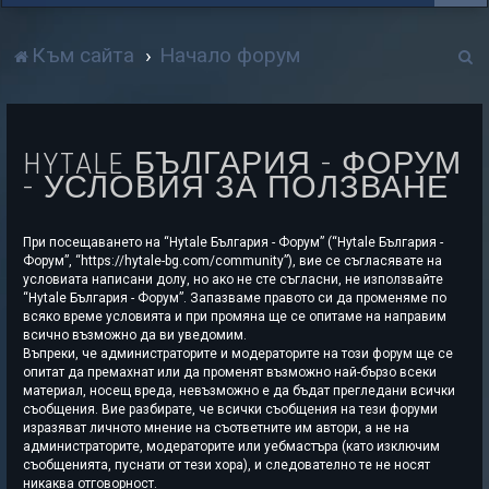
Т
Към сайта
Начало форум
р
с
HYTALE БЪЛГАРИЯ - ФОРУМ
е
- УСЛОВИЯ ЗА ПОЛЗВАНЕ
н
е
При посещаването на “Hytale България - Форум” (“Hytale България -
Форум”, “https://hytale-bg.com/community”), вие се съгласявате на
условиата написани долу, но ако не сте съгласни, не използвайте
“Hytale България - Форум”. Запазваме правото си да променяме по
всяко време условията и при промяна ще се опитаме на направим
всично възможно да ви уведомим.
Въпреки, че администраторите и модераторите на този форум ще се
опитат да премахнат или да променят възможно най-бързо всеки
материал, носещ вреда, невъзможно е да бъдат прегледани всички
съобщения. Вие разбирате, че всички съобщения на тези форуми
изразяват личното мнение на съответните им автори, а не на
администраторите, модераторите или уебмастъра (като изключим
съобщенията, пуснати от тези хора), и следователно те не носят
никаква отговорност.