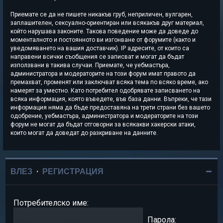
Приемате се да не пишете никакъв груб, неприличен, вулгарен,
заплашителен, сексуално-ориентиран или всякакъв друг материал,
който нарушава законите. Такова поведение може да доведе до
моменталното и постоянното ви изгонване от форумите (както и
уведомяването на вашия доставчик). IP адресите, от които са
направени всички съобщения се записват и могат да бъдат
използвани в такива случаи. Приемате, че уебмастъра,
администратора и модераторите на този форум имат правото да
премахват, променят или заключват всяка тема по всяко време, ако
намерят за уместно. Като потребител одобрявате записването на
всяка информация, която въведете, във база данни. Въпреки, че тази
информация няма да бъде предоставяна на трети страни без вашето
одобрение, уебмастъра, администратора и модераторите на този
форум не могат да бъдат отговорни за всякакви хакерски атаки,
които могат да доведат до разкриване на данните.
ВЛЕЗ
•
РЕГИСТРАЦИЯ
Потребителско име:
Парола: