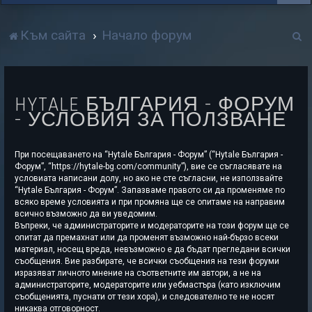
Т
Към сайта
Начало форум
р
с
HYTALE БЪЛГАРИЯ - ФОРУМ
е
- УСЛОВИЯ ЗА ПОЛЗВАНЕ
н
е
При посещаването на “Hytale България - Форум” (“Hytale България -
Форум”, “https://hytale-bg.com/community”), вие се съгласявате на
условиата написани долу, но ако не сте съгласни, не използвайте
“Hytale България - Форум”. Запазваме правото си да променяме по
всяко време условията и при промяна ще се опитаме на направим
всично възможно да ви уведомим.
Въпреки, че администраторите и модераторите на този форум ще се
опитат да премахнат или да променят възможно най-бързо всеки
материал, носещ вреда, невъзможно е да бъдат прегледани всички
съобщения. Вие разбирате, че всички съобщения на тези форуми
изразяват личното мнение на съответните им автори, а не на
администраторите, модераторите или уебмастъра (като изключим
съобщенията, пуснати от тези хора), и следователно те не носят
никаква отговорност.