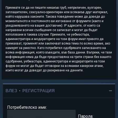
Приемате се да не пишете никакъв груб, неприличен, вулгарен,
заплашителен, сексуално-ориентиран или всякакъв друг материал,
който нарушава законите. Такова поведение може да доведе до
моменталното и постоянното ви изгонване от форумите (както и
уведомяването на вашия доставчик). IP адресите, от които са
направени всички съобщения се записват и могат да бъдат
използвани в такива случаи. Приемате, че уебмастъра,
администратора и модераторите на този форум имат правото да
премахват, променят или заключват всяка тема по всяко време, ако
намерят за уместно. Като потребител одобрявате записването на
всяка информация, която въведете, във база данни. Въпреки, че тази
информация няма да бъде предоставяна на трети страни без вашето
одобрение, уебмастъра, администратора и модераторите на този
форум не могат да бъдат отговорни за всякакви хакерски атаки,
които могат да доведат до разкриване на данните.
ВЛЕЗ
•
РЕГИСТРАЦИЯ
Потребителско име:
Парола: