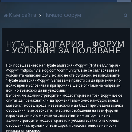
Т
Към сайта
Начало форум
р
с
HYTALE БЪЛГАРИЯ - ФОРУМ
е
- УСЛОВИЯ ЗА ПОЛЗВАНЕ
н
е
При посещаването на “Hytale България - Форум” (“Hytale България -
Форум”, “https://hytale-bg.com/community”), вие се съгласявате на
условиата написани долу, но ако не сте съгласни, не използвайте
“Hytale България - Форум”. Запазваме правото си да променяме по
всяко време условията и при промяна ще се опитаме на направим
всично възможно да ви уведомим.
Въпреки, че администраторите и модераторите на този форум ще се
опитат да премахнат или да променят възможно най-бързо всеки
материал, носещ вреда, невъзможно е да бъдат прегледани всички
съобщения. Вие разбирате, че всички съобщения на тези форуми
изразяват личното мнение на съответните им автори, а не на
администраторите, модераторите или уебмастъра (като изключим
съобщенията, пуснати от тези хора), и следователно те не носят
никаква отговорност.