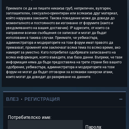
Приемате се да не пишете никакъв груб, неприличен, вулгарен,
заплашителен, сексуално-ориентиран или всякакъв друг материал,
който нарушава законите. Такова поведение може да доведе до
моменталното и постоянното ви изгонване от форумите (както и
уведомяването на вашия доставчик). IP адресите, от които са
направени всички съобщения се записват и могат да бъдат
използвани в такива случаи. Приемате, че уебмастъра,
администратора и модераторите на този форум имат правото да
премахват, променят или заключват всяка тема по всяко време, ако
намерят за уместно. Като потребител одобрявате записването на
всяка информация, която въведете, във база данни. Въпреки, че тази
информация няма да бъде предоставяна на трети страни без вашето
одобрение, уебмастъра, администратора и модераторите на този
форум не могат да бъдат отговорни за всякакви хакерски атаки,
които могат да доведат до разкриване на данните.
ВЛЕЗ
•
РЕГИСТРАЦИЯ
Потребителско име:
Парола: