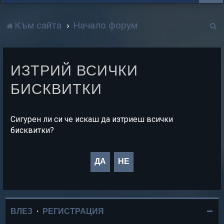
Т
Към сайта
Начало форум
р
с
ИЗТРИЙ ВСИЧКИ
е
БИСКВИТКИ
н
е
Сигурен ли си че искаш да изтриеш всички
бисквитки?
ВЛЕЗ
•
РЕГИСТРАЦИЯ