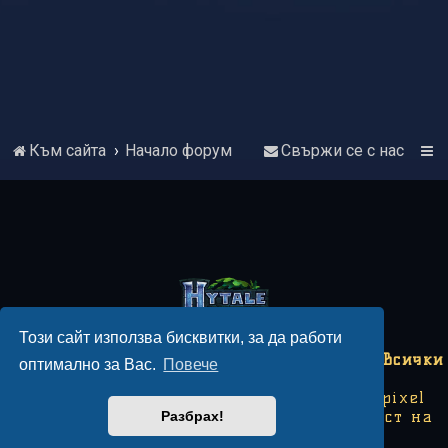
Към сайта
Начало форум
Свържи се с нас
Този сайт използва бисквитки, за да работи
Copyright © 2018-2026 Hytale България - Всички
оптимално за Вас.
Повече
права запазени.
Този сайт не е свързан с Hytale или Hypixel
Studios. Някои изображения са собственост на
Разбрах!
Hypixel Studios.