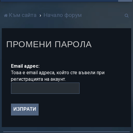
Т
Към сайта
Начало форум
р
с
ПРОМЕНИ ПАРОЛА
е
н
е
Email адрес:
Това е email адреса, който сте въвели при
регистрацията на акаунт.