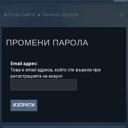
Т
Към сайта
Начало форум
р
с
ПРОМЕНИ ПАРОЛА
е
н
е
Email адрес:
Това е email адреса, който сте въвели при
регистрацията на акаунт.