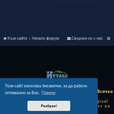
Към сайта
Начало форум
Свържи се с нас
Този сайт използва бисквитки, за да работи
Copyright © 2018-2026 Hytale България - Всички
оптимално за Вас.
Повече
права запазени.
Този сайт не е свързан с Hytale или Hypixel
Studios. Някои изображения са собственост на
Разбрах!
Hypixel Studios.