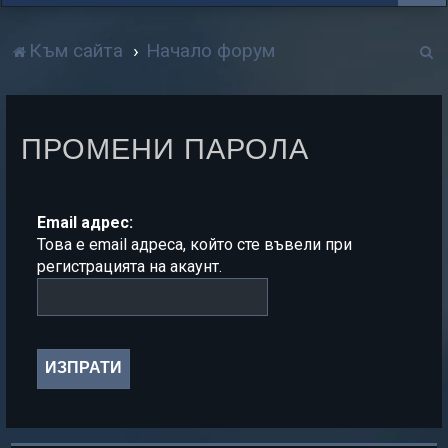
Т
Към сайта
Начало форум
р
с
ПРОМЕНИ ПАРОЛА
е
н
е
Email адрес:
Това е email адреса, който сте въвели при
регистрацията на акаунт.