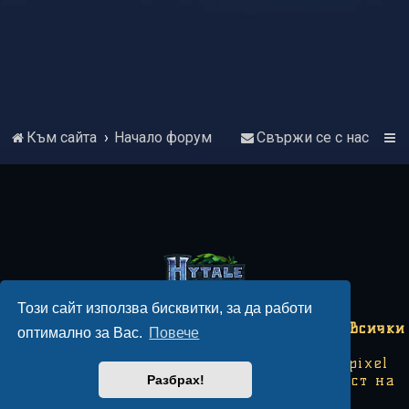
Към сайта
Начало форум
Свържи се с нас
Този сайт използва бисквитки, за да работи
Copyright © 2018-2026 Hytale България - Всички
оптимално за Вас.
Повече
права запазени.
Този сайт не е свързан с Hytale или Hypixel
Studios. Някои изображения са собственост на
Разбрах!
Hypixel Studios.